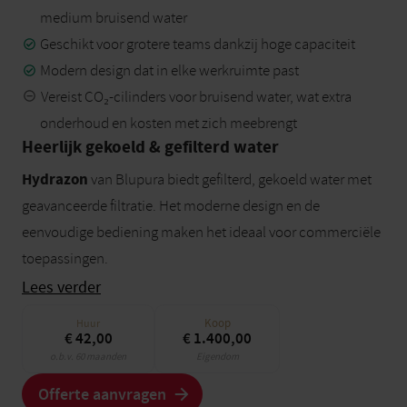
medium bruisend water
Geschikt voor grotere teams dankzij hoge capaciteit
Modern design dat in elke werkruimte past
Vereist CO₂-cilinders voor bruisend water, wat extra
onderhoud en kosten met zich meebrengt
Heerlijk gekoeld & gefilterd water
Hydrazon
van
Blupura biedt gefilterd, gekoeld water met
geavanceerde filtratie. Het moderne design en de
eenvoudige bediening maken het ideaal voor commerciële
toepassingen.
Lees verder
Koop
Huur
€ 42,00
€ 1.400,00
o.b.v. 60 maanden
Eigendom
Offerte aanvragen