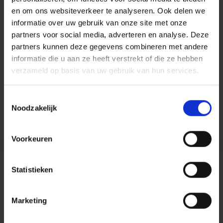
koud water siroop
en om ons websiteverkeer te analyseren. Ook delen we
geniet van een pure, fruitige
informatie over uw gebruik van onze site met onze
smaakervaring
partners voor social media, adverteren en analyse. Deze
geen toegevoegde suikers of
partners kunnen deze gegevens combineren met andere
kunstmatige zoetstoffen
informatie die u aan ze heeft verstrekt of die ze hebben
perfect naast de waterkoeler
verzameld op basis van uw gebruik van hun services.
te plaatsen
Toestemmingsselectie
Bekijk in de webshop
Noodzakelijk
Voorkeuren
Daarom Gaasbeek
Statistieken
Marketing