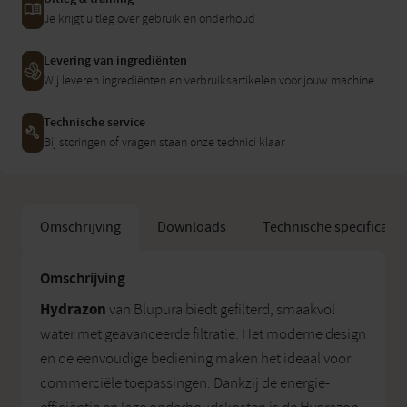
Je krijgt uitleg over gebruik en onderhoud
Levering van ingrediënten
Wij leveren ingrediënten en verbruiksartikelen voor jouw machine
Technische service
Bij storingen of vragen staan onze technici klaar
Omschrijving
Downloads
Technische specificatie
Omschrijving
Hydrazon
van
Blupura biedt gefilterd, smaakvol
water met geavanceerde filtratie. Het moderne design
en de eenvoudige bediening maken het ideaal voor
commerciële toepassingen. Dankzij de energie-
Gebruikershandleiding (Engels) ››
Afmetingen (hxbxd):
112 x 35,1 x 41.6 cm