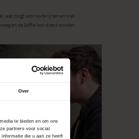
 wat zorgt voor korte lijnen en snel
noeg en de koffie kon direct worden
Over
 media te bieden en om ons
ze partners voor social
nformatie die u aan ze heeft