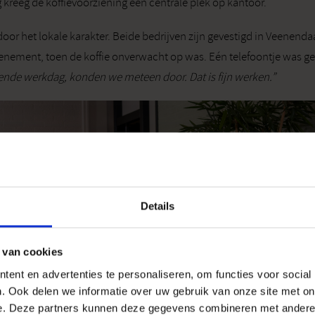
kreeg de koffievoorziening een centrale plek op kantoor.
 het lokale karakter. Beide bedrijven zijn gevestigd in Veenendaal,
venement, toen de koffie onverwacht op was. Eén telefoontje was ge
gende werkdag, konden we meteen door. Dat is fijn werken.”
Details
 van cookies
ent en advertenties te personaliseren, om functies voor social
. Ook delen we informatie over uw gebruik van onze site met on
e. Deze partners kunnen deze gegevens combineren met andere i