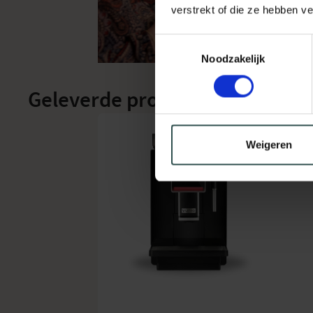
verstrekt of die ze hebben v
Toestemmingsselectie
Noodzakelijk
Geleverde producten en diens
YU
Weigeren