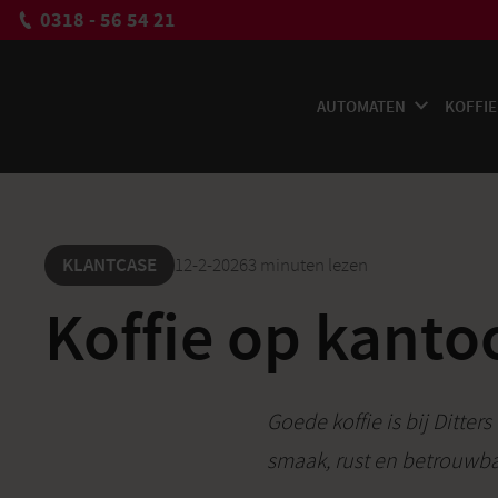
0318 - 56 54 21
AUTOMATEN
KOFFIE
KLANTCASE
12-2-2026
3 minuten lezen
Koffie op kantoo
Goede koffie is bij Ditte
smaak, rust en betrouwba