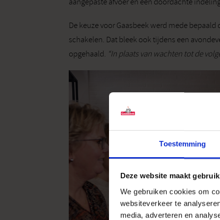
aangepaste afvoer en een doordachte indeling 
De keuze voor Gaasbeek werd mede bepaald door
schakelen. Dat bleek ook tijdens een avond­e
opgehaald.
“In plaats van wachten tot de vol
Toestemming
Deze website maakt gebruik
We gebruiken cookies om cont
websiteverkeer te analyseren
media, adverteren en analys