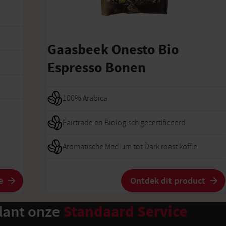
Gaasbeek Onesto Bio
Espresso Bonen
100% Arabica
Fairtrade en Biologisch gecertificeerd
Aromatische Medium tot Dark roast koffie
e
Ontdek dit product
klant onze
Standaard Service