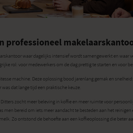
 een professioneel makelaarskanto
aarskantoor waar dagelijks intensief wordt samengewerkt en waar v
grijke rol: voor medewerkers om de dag prettig te starten en voor b
cafitesse machine. Deze oplossing bood jarenlang gemak en snelheid:
was dat lange tijd een praktische keuze.
 Ditters zocht meer beleving in koffie en meer ruimte voor persoonl
s men bereid om iets meer aandacht te besteden aan het reinigen 
 melk. Zo ontstond de behoefte aan een koffieoplossing die beter aa