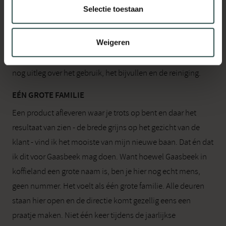
Selectie toestaan
aanwezig zijn voor de plaatsing en ga ik aan de slag. Ik sluit
de machine(s) aan en stel alles perfect in naar de wensen
Weigeren
en de grootte van de beker(tje)s van de klant. Is de machine
compleet geïnstalleerd en afgesteld, dan, geef ik de klant
nog uitleg over het gebruik, het bijvullen en de reiniging.
EÉN GROTE FAMILIE
Een product afleveren waar je trots op bent en daar het
resultaat van zien - de brede grijns op het gezicht van de
klant - vind ik het mooiste van mijn nieuwe baan. Dat én dat
ik dit voor Gaasbeek mag doen. Want hoewel Gaasbeek in
koffieland een grote naam is, ben je hier nog echt mens,
geen nummer. Het voelt als één grote familie. Alle deuren
staan hier open en de directie komt gezellig eens een
praatje maken. Niet één keer tijdens de jaarlijkse