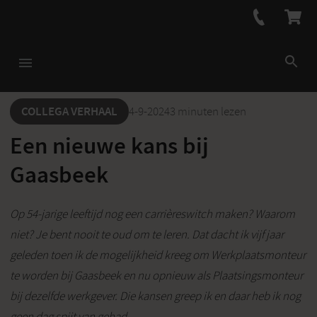
COLLEGA VERHAAL
4-9-2024
3 minuten lezen
Een nieuwe kans bij
Gaasbeek
Op 54-jarige leeftijd nog een carrièreswitch maken? Waarom
niet? Je bent nooit te oud om te leren. Dat dacht ik vijf jaar
geleden toen ik de mogelijkheid kreeg om Werkplaatsmonteur
te worden bij Gaasbeek en nu opnieuw als Plaatsingsmonteur
bij dezelfde werkgever. Die kansen greep ik en daar heb ik nog
geen dag spijt van gehad.