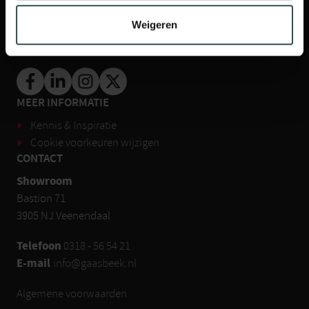
Weigeren
Inschrijven nieuwsbrief ››
MEER INFORMATIE
Kennis & Inspiratie
Cookie voorkeuren wijzigen
CONTACT
Showroom
Bastion 71
3905 NJ Veenendaal
Telefoon
0318 - 56 54 21
E-mail
info@gaasbeek.nl
Algemene voorwaarden