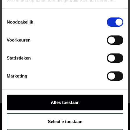
verzameld op basis van uw gebruik van hun services.
Bekijken ››
Bekijken ››
Toestemmingsselectie
Noodzakelijk
Voorkeuren
Statistieken
FRANKE A400
FRANKE A600
FRANKE
FRANKE
Marketing
Bekijken ››
Bekijken ››
Alles toestaan
VOLG ONS
Blijf op de hoogte door ons te volgen op social media en je
Selectie toestaan
in te schrijven op onze nieuwsbrief!