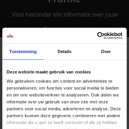
Vind hieronder alle informatie over jouw
Franke-machine
FRANKE
Home
Serviceportal
Automaatgegevens
Toestemming
Details
Over
Deze website maakt gebruik van cookies
We gebruiken cookies om content en advertenties te
personaliseren, om functies voor social media te bieden
en om ons websiteverkeer te analyseren. Ook delen we
FRANKE A300
FRANKE A300 TOPPING
informatie over uw gebruik van onze site met onze
FOAMMASTER
partners voor social media, adverteren en analyse. Deze
partners kunnen deze gegevens combineren met andere
FRANKE
FRANKE
informatie die u aan ze heeft verstrekt of die ze hebben