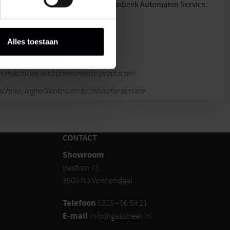
er e-mail nieuws en updates van Gaasbeek Automaten Service.
kijk ons
privacybeleid
.
Alles toestaan
raad leverbaar
an machines en bijbehorende producten
achine, ingrediënten en technische service
CONTACT
Showroom
Bastion 71
3905 NJ Veenendaal
Telefoon
0318 - 56 54 21
E-mail
info@gaasbeek.nl