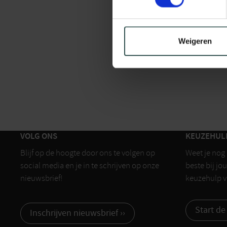
Weigeren
VOLG ONS
KEUZEHUL
Blijf op de hoogte door ons te volgen op
Weet je nog
social media en je in te schrijven op onze
beste bij jo
nieuwsbrief!
keuzehulp vi
Start de
Inschrijven nieuwsbrief ››