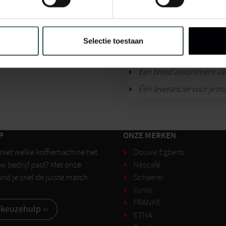
Ja, ik ontvang graag p
Afmelden kan altijd. Be
Versturen
Selectie toestaan
Diverse machines uit voor
Een breed assortiment v
Één leverancier voor je m
P
ONZE MERKEN
 niet welke koffiemachine het
Douwe Egberts
uw bedrijf past? Met onze
Nescafé
nd je snel de juiste match.
Schaerer
Yunio
FRANKE
 keuzehulp ››
ETNA