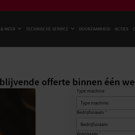
 & MEER
TECHNISCHE SERVICE
DUURZAAMHEID
ACTIES
jblijvende offerte binnen één w
Type machine
*
Bedrijfsnaam
*
Voornaam